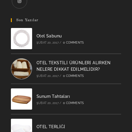
Opens
in
Son Yazılar
a
new
Otel Sabunu
tab
ŞUBAT 20, 2017
/
0 COMMENTS
OTEL TEKSTİLİ ÜRÜNLERİ ALIRKEN
NELERE DİKKAT EDİLMELİDİR?
ŞUBAT 20, 2017
/
0 COMMENTS
Sunum Tahtaları
ŞUBAT 20, 2017
/
0 COMMENTS
OTEL TERLİĞİ