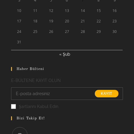
3
4
5
6
7
8
9
10
11
12
13
14
15
16
17
18
19
20
21
22
23
24
25
26
27
28
29
30
31
« Şub
Haber Bülteni
E-BÜLTENE KAYIT OLUN
KAYIT
Şartlarını Kabul Edin
Bizi Takip Et!