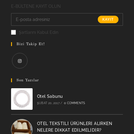
E-BÜLTENE KAYIT OLUN
KAYIT
Şartlarını Kabul Edin
Bizi Takip Et!
Opens
in
Son Yazılar
a
new
Otel Sabunu
tab
ŞUBAT 20, 2017
/
0 COMMENTS
OTEL TEKSTİLİ ÜRÜNLERİ ALIRKEN
NELERE DİKKAT EDİLMELİDİR?