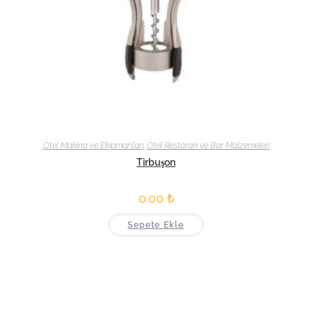
Otel Makina ve Ekipmanları
,
Otel Restoran ve Bar Malzemeleri
Tirbuşon
0.00
₺
Sepete Ekle