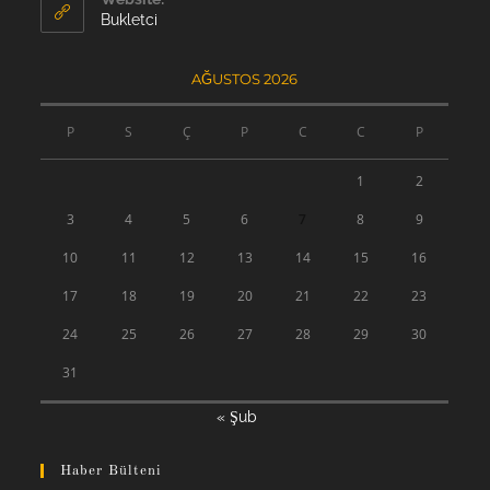
application
Bukletci
AĞUSTOS 2026
P
S
Ç
P
C
C
P
1
2
3
4
5
6
7
8
9
10
11
12
13
14
15
16
17
18
19
20
21
22
23
24
25
26
27
28
29
30
31
« Şub
Haber Bülteni