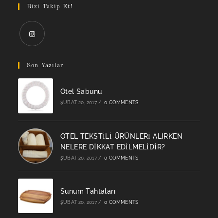
Bizi Takip Et!
Opens
in
Son Yazılar
a
new
Otel Sabunu
tab
ŞUBAT 20, 2017
/
0 COMMENTS
OTEL TEKSTİLİ ÜRÜNLERİ ALIRKEN
NELERE DİKKAT EDİLMELİDİR?
ŞUBAT 20, 2017
/
0 COMMENTS
Sunum Tahtaları
ŞUBAT 20, 2017
/
0 COMMENTS