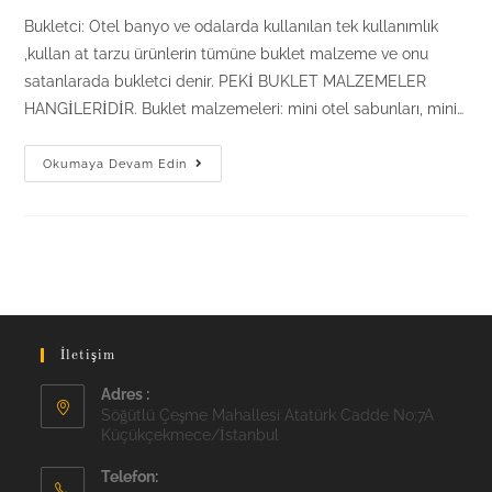
Bukletci: Otel banyo ve odalarda kullanılan tek kullanımlık
,kullan at tarzu ürünlerin tümüne buklet malzeme ve onu
satanlarada bukletci denir. PEKİ BUKLET MALZEMELER
HANGİLERİDİR. Buklet malzemeleri: mini otel sabunları, mini…
BUKLETCİ
Okumaya Devam Edin
KİMDİR?
İletişim
Adres :
Söğütlü Çeşme Mahallesi Atatürk Cadde No:7A
Küçükçekmece/İstanbul
Telefon: