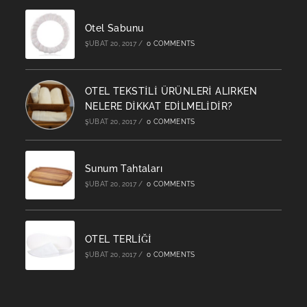
a
new
Otel Sabunu
tab
ŞUBAT 20, 2017
/
0 COMMENTS
OTEL TEKSTİLİ ÜRÜNLERİ ALIRKEN
NELERE DİKKAT EDİLMELİDİR?
ŞUBAT 20, 2017
/
0 COMMENTS
Sunum Tahtaları
ŞUBAT 20, 2017
/
0 COMMENTS
OTEL TERLİĞİ
ŞUBAT 20, 2017
/
0 COMMENTS