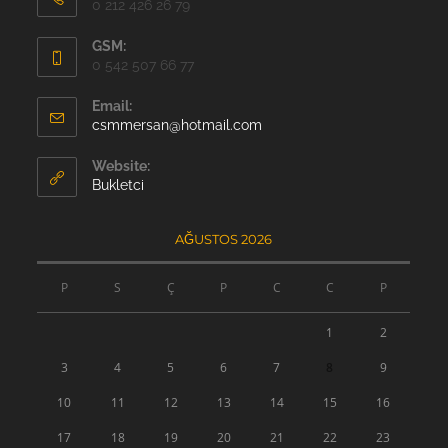
0 212 426 26 79
GSM:
0 542 507 66 77
Email:
Opens
csmmersan@hotmail.com
in
your
Website:
application
Bukletci
AĞUSTOS 2026
P
S
Ç
P
C
C
P
1
2
3
4
5
6
7
8
9
10
11
12
13
14
15
16
17
18
19
20
21
22
23