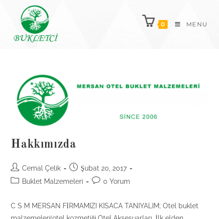
Skip
to
0
MENU
content
Hakkımızda
Post
Post
Cemal Çelik
Şubat 20, 2017
author:
published:
Post
Post
Buklet Malzemeleri
0 Yorum
category:
comments:
C S M MERSAN FİRMAMIZI KISACA TANIYALIM; Otel buklet
malzemeleri(otel kozmetiği,Otel Aksesuarları, İlk elden