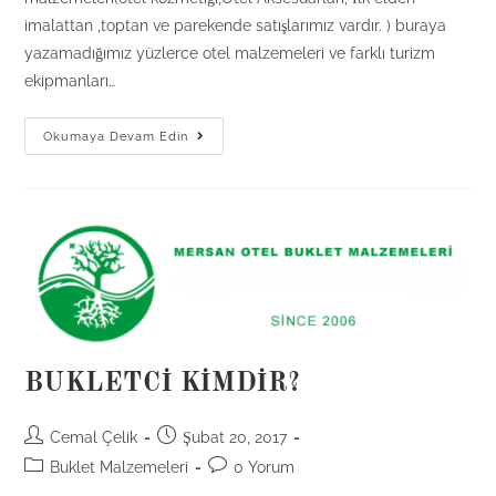
imalattan ,toptan ve parekende satışlarımız vardır. ) buraya
yazamadığımız yüzlerce otel malzemeleri ve farklı turizm
ekipmanları…
Hakkımızda
Okumaya Devam Edin
BUKLETCİ KİMDİR?
Post
Post
Cemal Çelik
Şubat 20, 2017
author:
published:
Post
Post
Buklet Malzemeleri
0 Yorum
category:
comments: