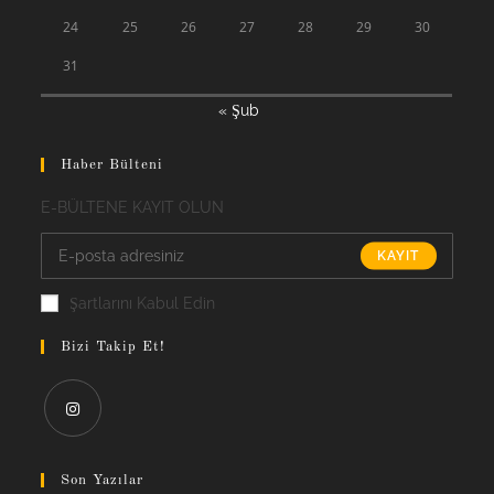
24
25
26
27
28
29
30
31
« Şub
Haber Bülteni
E-BÜLTENE KAYIT OLUN
KAYIT
Şartlarını Kabul Edin
Bizi Takip Et!
Opens
in
Son Yazılar