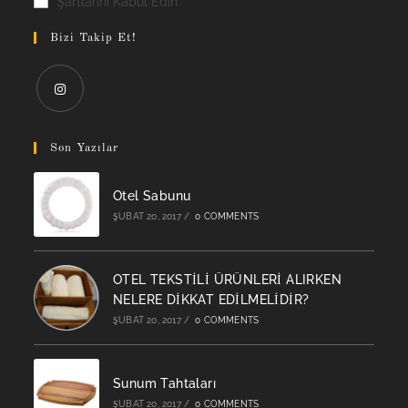
Şartlarını Kabul Edin
Bizi Takip Et!
Opens
in
Son Yazılar
a
new
Otel Sabunu
tab
ŞUBAT 20, 2017
/
0 COMMENTS
OTEL TEKSTİLİ ÜRÜNLERİ ALIRKEN
NELERE DİKKAT EDİLMELİDİR?
ŞUBAT 20, 2017
/
0 COMMENTS
Sunum Tahtaları
ŞUBAT 20, 2017
/
0 COMMENTS