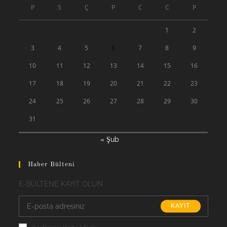
P
S
Ç
P
C
C
P
1
2
3
4
5
6
7
8
9
10
11
12
13
14
15
16
17
18
19
20
21
22
23
24
25
26
27
28
29
30
31
« Şub
Haber Bülteni
E-BÜLTENE KAYIT OLUN
KAYIT