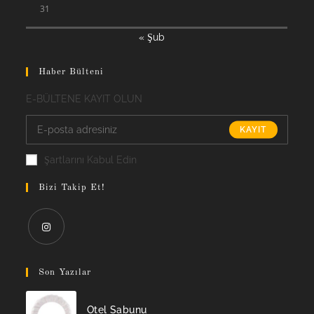
31
« Şub
Haber Bülteni
E-BÜLTENE KAYIT OLUN
KAYIT
Şartlarını Kabul Edin
Bizi Takip Et!
Opens
in
Son Yazılar
a
new
Otel Sabunu