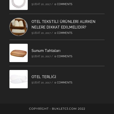
tab
ŞUBAT 20, 2017
/
0 COMMENTS
OTEL TEKSTİLİ ÜRÜNLERİ ALIRKEN
NELERE DİKKAT EDİLMELİDİR?
ŞUBAT 20, 2017
/
0 COMMENTS
Sunum Tahtaları
ŞUBAT 20, 2017
/
0 COMMENTS
OTEL TERLİĞİ
ŞUBAT 20, 2017
/
0 COMMENTS
COPYRIGHT - BUKLETCİ.COM 2022