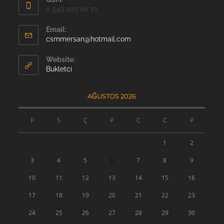
0 542 507 66 77
Email:
Opens
csmmersan@hotmail.com
in
your
Website:
application
Bukletci
AĞUSTOS 2026
P
S
Ç
P
C
C
P
1
2
3
4
5
6
7
8
9
10
11
12
13
14
15
16
17
18
19
20
21
22
23
24
25
26
27
28
29
30